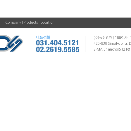
Company
|
Products
|
Location
(주)동성앙카 | 대표이사 : 
425-839 Singil-dong, 
E-MAIL : anchor5121@