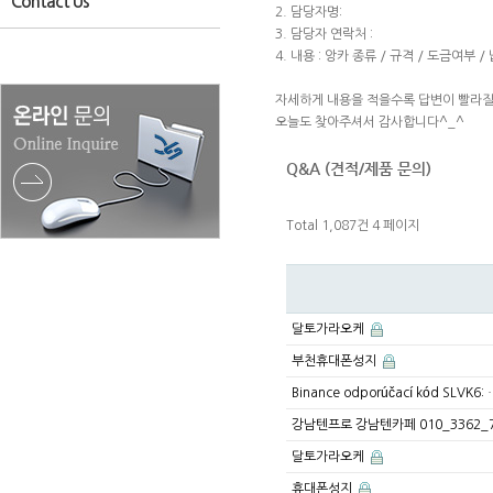
Contact Us
2. 담당자명:
3. 담당자 연락처 :
4. 내용 : 앙카 종류 / 규격 / 도금여부 
자세하게 내용을 적을수록 답변이 빨라질
오늘도 찾아주셔서 감사합니다^_^
Q&A (견적/제품 문의)
Total 1,087건
4 페이지
달토가라오케
부천휴대폰성지
Binance odporúčací kód SLVK6:
강남텐프로 강남텐카페 010_3362_
달토가라오케
휴대폰성지